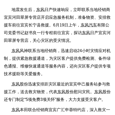
地震发生后，
东风
日产快速响应，立即联系当地经销商
宜宾河田翠屏专营店开启应急服务机制，准备物资、安排救
援车前往宜宾长宁县救援。6月19日上午，
东风汽车
有限公
司党委书记赵书良一行专程前往宜宾，探访
东风
日产宜宾河
田翠屏专营店，关心灾区的受灾情况。
东风
风神联系当地经销商，迅速启动24小时灾情应对机
制，提供紧急救援通道，为灾区客户提供免费检测、备件绿
色通报、维修快速通道等服务内容，还向灾区客户提供专项
技术援助等关爱服务。
东风
股份迅速安排距灾区最近的宜宾申己服务站参与救
援工作，送去救灾物资，代表
东风
股份慰问灾民。
东风
股份
还专门制定“5项免费3项关怀”服务，大力支援受灾客户。
东风
本田联合经销商宜宾广汇申蓉特约店，深入救灾一