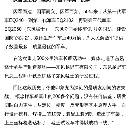
因军而建、因军而兴、因军而荣。50年来，从第一代军
车EQ240，到第二代军车EQ2102，再到第三代军车
EQ2050（
东风
猛士），
东风
公司始终牢记“服务国防、建设
国防”的宗旨，累计生产军车近40万辆，为人民解放军提供
了数量最多、质量最优的军车。
在这次重走500公里汽车长廊活动中，媒体走进了
东风
猛士的生产制造基地——
东风
越野车有限公司，
东风
越野车
原总工程师孙铁汉讲述了
东风
猛士的研发过程。
回忆这段历史，令他印象尤为深刻的是研发期间的攻关
战。“概念样车暴露出的200多个问题，没有任何借鉴，研发
团队自力更生，从定位、精度、反变形等基本原理入手，自
行设计摸具、焊接工装10套，装配工装5套。造出了车架，
上三坐标检测达标了，猛士试装车才得以成功下线。”