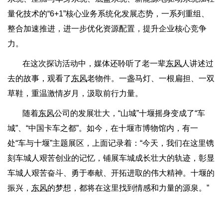
量化技术的“6+1”核心业务系统化发展态势，一系列重组、
整合加速推进，进一步优化资源配置，提升企业核心竞争
力。
在这次探访活动中，媒体还聆听了老一辈
东风
人讲述过
去的故事，观看了
东风
老物件。一盏马灯、一根扁担、一双
草鞋，重温激情岁月，汲取前行力量。
随着
东风
公司的发展壮大，“山城”十堰摇身变成了“车
城”、“中国卡车之都”。如今，在十堰市博物馆内，有一
处“车与十堰”主题展区，上面记录着：“今天，我们在这里镌
刻车城人艰苦创业的记忆，铺展车城成长壮大的轨迹，彰显
车城人艰苦奋斗、勇于奉献、开拓进取的伟大精神。十堰的
振兴，
东风
的梦想，都将在这里找到情感和力量的源泉。”