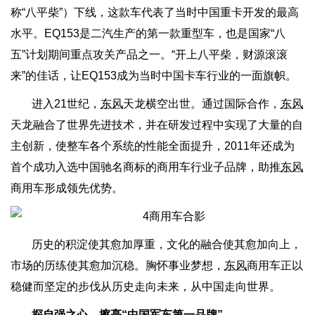
称“八平柴”）下线，这款车代表了当时中国重卡开发的最高
水平。EQ153是二汽生产的第一款重型车，也是国家“八
五”计划期间重点攻关产品之一。“开上八平柴，财源滚滚
来”的佳话，让EQ153成为当时中国卡车行业的一面旗帜。
进入21世纪，
东风
天龙横空出世。通过国际合作，
东风
天龙融合了世界先进技术，并在研发过程中实现了大量的自
主创新，使整车各个系统的性能全面提升，2011年还成为
首个成功入选中国驰名商标的商用车行业子品牌，助推
东风
商用车形成领先优势。
历史的积淀使其愈加厚重，文化的融合使其愈加向上，
市场的历练使其愈加沉稳。胸怀事业梦想，
东风
商用车正以
稳健而坚定的步伐从历史走向未来，从中国走向世界。
探自强之心，擦亮“中国军车第一品牌”