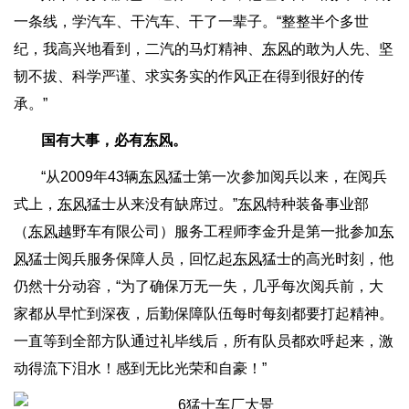
一条线，学汽车、干汽车、干了一辈子。“整整半个多世
纪，我高兴地看到，二汽的马灯精神、
东风
的敢为人先、坚
韧不拔、科学严谨、求实务实的作风正在得到很好的传
承。”
国有大事，必有
东风
。
“从2009年43辆
东风
猛士第一次参加阅兵以来，在阅兵
式上，
东风
猛士从来没有缺席过。”
东风
特种装备事业部
（
东风
越野车有限公司）服务工程师李金升是第一批参加
东
风
猛士阅兵服务保障人员，回忆起
东风
猛士的高光时刻，他
仍然十分动容，“为了确保万无一失，几乎每次阅兵前，大
家都从早忙到深夜，后勤保障队伍每时每刻都要打起精神。
一直等到全部方队通过礼毕线后，所有队员都欢呼起来，激
动得流下泪水！感到无比光荣和自豪！”