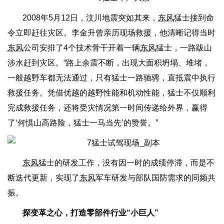
2008年5月12日，汶川地震突如其来，
东风
猛士接到命
令立即赶往灾区。李金升曾亲历现场救援，他清晰记得当时
东风
公司安排了4个技术骨干开着一辆
东风
猛士，一路跋山
涉水赶到灾区。“路上余震不断，出现大面积坍塌、堆堵，
一般越野车都无法通过，只有猛士一路驰骋，直抵震中执行
救援任务。凭借优越的越野性能和机动性能，猛士不仅顺利
完成救援任务，还将受灾情况第一时间传递给外界，赢得
了‘何惧山高路险，猛士一马当先’的赞誉。”
东风
猛士的研发工作，没有因一时的成绩停滞，而是不
断迭代更新，实现了
东风
军车研发与部队国防需求的同频共
振。
探变革之心，打造零部件行业“小巨人”