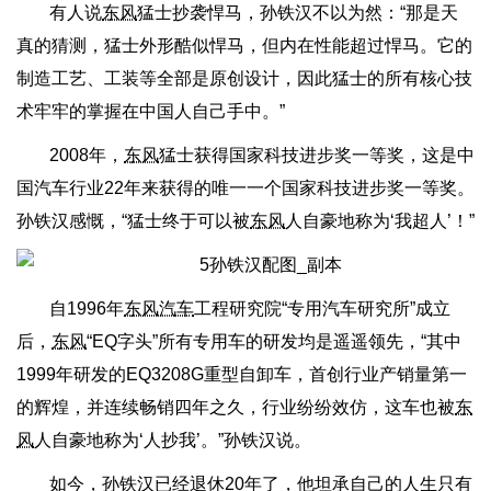
有人说
东风
猛士抄袭悍马，孙铁汉不以为然：“那是天
真的猜测，猛士外形酷似悍马，但内在性能超过悍马。它的
制造工艺、工装等全部是原创设计，因此猛士的所有核心技
术牢牢的掌握在中国人自己手中。”
2008年，
东风
猛士获得国家科技进步奖一等奖，这是中
国汽车行业22年来获得的唯一一个国家科技进步奖一等奖。
孙铁汉感慨，“猛士终于可以被
东风
人自豪地称为‘我超人’！”
自1996年
东风汽车
工程研究院“专用汽车研究所”成立
后，
东风
“EQ字头”所有专用车的研发均是遥遥领先，“其中
1999年研发的EQ3208G重型自卸车，首创行业产销量第一
的辉煌，并连续畅销四年之久，行业纷纷效仿，这车也被
东
风
人自豪地称为‘人抄我’。”孙铁汉说。
如今，孙铁汉已经退休20年了，他坦承自己的人生只有