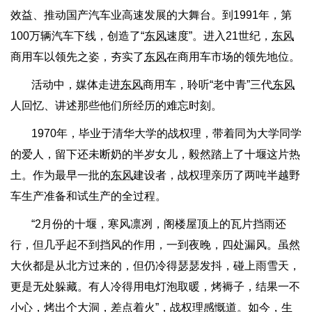
效益、推动国产汽车业高速发展的大舞台。到1991年，第
100万辆汽车下线，创造了“
东风
速度”。进入21世纪，
东风
商用车以领先之姿，夯实了
东风
在商用车市场的领先地位。
活动中，媒体走进
东风
商用车，聆听“老中青”三代
东风
人回忆、讲述那些他们所经历的难忘时刻。
1970年，毕业于清华大学的战权理，带着同为大学同学
的爱人，留下还未断奶的半岁女儿，毅然踏上了十堰这片热
土。作为最早一批的
东风
建设者，战权理亲历了两吨半越野
车生产准备和试生产的全过程。
“2月份的十堰，寒风凛冽，阁楼屋顶上的瓦片挡雨还
行，但几乎起不到挡风的作用，一到夜晚，四处漏风。虽然
大伙都是从北方过来的，但仍冷得瑟瑟发抖，碰上雨雪天，
更是无处躲藏。有人冷得用电灯泡取暖，烤褥子，结果一不
小心，烤出个大洞，差点着火”，战权理感慨道。如今，生