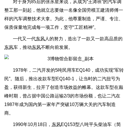
对于身为85后的张永星来说，从成为“王涛班”的汽车调
整工那一刻起，他就立志要做一名像全国劳模王建清师傅一
样的汽车调整技术大拿。为此，他尊重制造，严谨、专注、
保质保量地完成每一项工作，坚守“工匠精神”。
一代又一代
东风
人的努力，造出了一款又一款高品质的
东风
车，推动
东风
不断向前发展。
1978年，二汽开发的5吨民用车EQ140，成功实现“军转
民”。随后，推出改款车型EQ140-1，让当时的二汽扭亏为
盈，获得新生，拉开了创造市场效益的帷幕。这款车型在巅
峰时期，曾占据中国公路运输2/3的市场份额，也让二汽在
1987年成为国内第一家年产突破10万辆大关的汽车制造
商。
1990年10月18日，
东风
EQ153型八吨平头柴油车（简