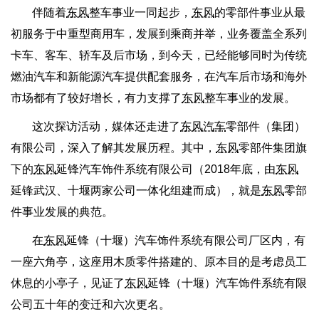
伴随着
东风
整车事业一同起步，
东风
的零部件事业从最
初服务于中重型商用车，发展到乘商并举，业务覆盖全系列
卡车、客车、轿车及后市场，到今天，已经能够同时为传统
燃油汽车和新能源汽车提供配套服务，在汽车后市场和海外
市场都有了较好增长，有力支撑了
东风
整车事业的发展。
这次探访活动，媒体还走进了
东风汽车
零部件（集团）
有限公司，深入了解其发展历程。其中，
东风
零部件集团旗
下的
东风
延锋汽车饰件系统有限公司（2018年底，由
东风
延锋武汉、十堰两家公司一体化组建而成），就是
东风
零部
件事业发展的典范。
在
东风
延锋（十堰）汽车饰件系统有限公司厂区内，有
一座六角亭，这座用木质零件搭建的、原本目的是考虑员工
休息的小亭子，见证了
东风
延锋（十堰）汽车饰件系统有限
公司五十年的变迁和六次更名。