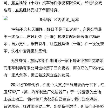
司、
东风
延锋（十堰）汽车饰件系统有限公司。经过6次更
名后，
东风
延锋完成了华丽转身。
“幸福不会从天而降，好日子是干出来的”，
东风
公司最
美一线员工、
东风
延锋（十堰）模块装配班班长陶红梅表
示，自力更生、艰苦奋斗，让
东风
延锋（十堰）在一次次变
革、洗礼中变得更加坚韧。
无独有偶，
东风
零部件集团另一家下属企业东科克诺尔
商用车制动有限公司也经历了三次更名，而在它的厂区内也
有一座八角亭，见证着这家企业的发展。
20世纪70年代初，在党中央支持三线建设的号召下，红
卫5762厂（第二汽车制造厂化油器厂）于一片荒寂的土地
上破土动工。“那时候厂房都是自己建造，我打过水泥砖、
背过木头、扛过水泥梁上方。即便条件艰苦，但我们还是坚