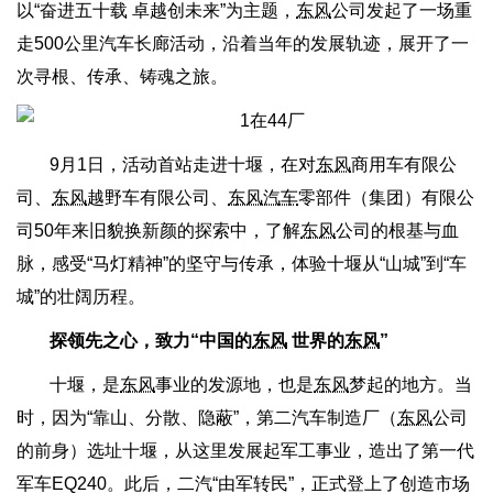
以“奋进五十载 卓越创未来”为主题，
东风
公司发起了一场重
走500公里汽车长廊活动，沿着当年的发展轨迹，展开了一
次寻根、传承、铸魂之旅。
9月1日，活动首站走进十堰，在对
东风
商用车有限公
司、
东风
越野车有限公司、
东风汽车
零部件（集团）有限公
司50年来旧貌换新颜的探索中，了解
东风
公司的根基与血
脉，感受“马灯精神”的坚守与传承，体验十堰从“山城”到“车
城”的壮阔历程。
探领先之心，致力“中国的
东风
世界的
东风
”
十堰，是
东风
事业的发源地，也是
东风
梦起的地方。当
时，因为“靠山、分散、隐蔽”，第二汽车制造厂（
东风
公司
的前身）选址十堰，从这里发展起军工事业，造出了第一代
军车EQ240。此后，二汽“由军转民”，正式登上了创造市场