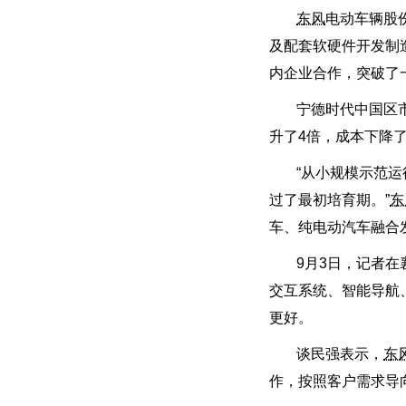
东风
电动车辆股
及配套软硬件开发制
内企业合作，突破了一
宁德时代中国区
升了4倍，成本下降了
“从小规模示范
过了最初培育期。”
东
车、纯电动汽车融合发
9月3日，记者在
交互系统、智能导航
更好。
谈民强表示，
东
作，按照客户需求导