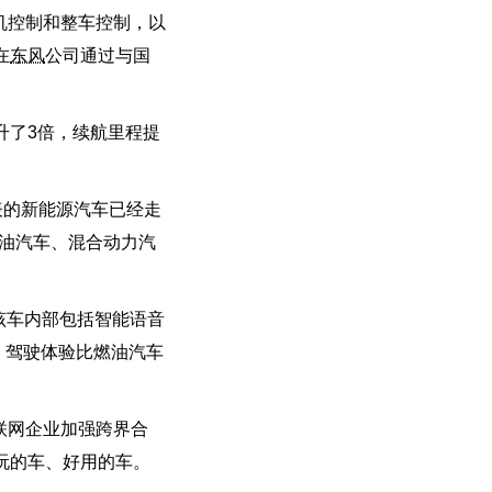
机控制和整车控制，以
在
东风
公司通过与国
升了3倍，续航里程提
表的新能源汽车已经走
油汽车、混合动力汽
该车内部包括智能语音
，驾驶体验比燃油汽车
联网企业加强跨界合
玩的车、好用的车。