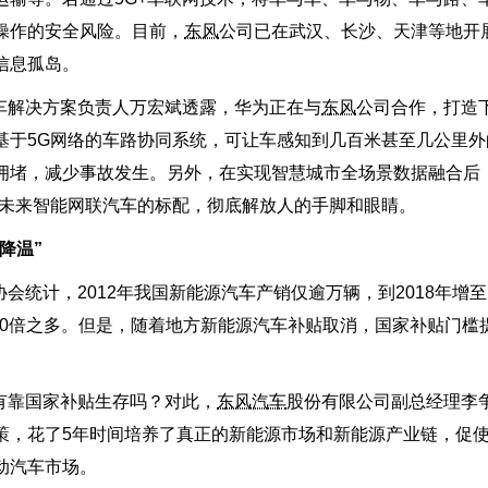
操作的安全风险。目前，
东风
公司已在武汉、长沙、天津等地开
信息孤岛。
车解决方案负责人万宏斌透露，华为正在与
东风
公司合作，打造
基于5G网络的车路协同系统，可让车感知到几百米甚至几公里
拥堵，减少事故发生。另外，在实现智慧城市全场景数据融合后
为未来智能网联汽车的标配，彻底解放人的手脚和眼睛。
降温”
会统计，2012年我国新能源汽车产销仅逾万辆，到2018年增至12
100倍之多。但是，随着地方新能源汽车补贴取消，国家补贴门
有靠国家补贴生存吗？对此，
东风汽车
股份有限公司副总经理李
策，花了5年时间培养了真正的新能源市场和新能源产业链，促
动汽车市场。