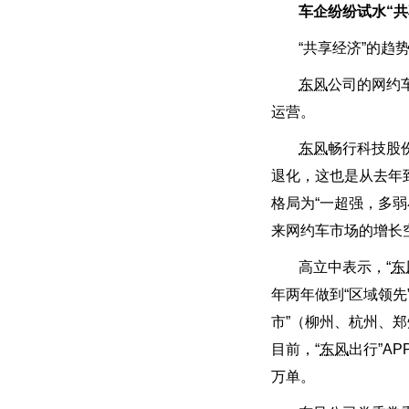
车企纷纷试水“共
“共享经济”的趋
东风
公司的网约车
运营。
东风
畅行科技股
退化，这也是从去年
格局为“一超强，多弱
来网约车市场的增长
高立中表示，“
东
年两年做到“区域领先
市”（柳州、杭州、
目前，“
东风
出行”A
万单。