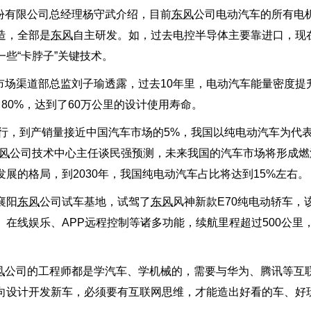
份有限公司总经理杨守武介绍，目前
东风
公司电动汽车的所有电
造，全部是
东风
自主研发。如，过去电控半导体主要靠进口，现
些“卡脖子”关键技术。
市场渠道部总监刘子瑜透露，过去10年里，电动汽车能量密度提
80%，达到了60万公里的设计使用寿命。
运行，到产销量接近中国汽车市场的5%，我国以纯电动汽车为代
风
公司技术中心主任谈民强预测，未来我国的汽车市场将形成燃
展的格局，到2030年，我国纯电动汽车占比将达到15%左右。
襄阳
东风
公司试车基地，试驾了
东风
风神新款E70纯电动轿车，
、在线娱乐、APP远程控制等诸多功能，续航里程超过500公里
风
公司的工程师都是学汽车、学机械的，需要与华为、腾讯等互
向设计开发新车，必须要有互联网思维，才能造出好看的车、好