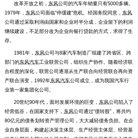
改革开放之初，
东风
公司的汽车年销量只有5000多辆。
1979年，
东风
公司面临“停缓建”危机。经国务院同意，
东风
公司通过采取利润由国家和企业对半分成，企业留下的利润
继续建设，不足部分改为企业向银行贷款的方式，求得了生
存。
1981年，
东风
公司与8家汽车制造厂组建了跨省区、跨
部门的
东风汽车
工业联营公司，组织生产协作。随着经济联
合程度的深化，联营公司逐渐从生产联合向经营联合再向资
产联合演变，1992年
东风汽车
公司成立，成为我国汽车行
业第一家集团化公司。
20世纪90年代，面对发展环境的巨变，
东风
公司陷入了
经营低谷，在国家支持下，
东风
公司通过“债转股”，将共约
80亿元的债务划转资产管理公司，大大减轻债务负担。在企
业自身层面，构建起决策主体层、生产经营主体层、经营基