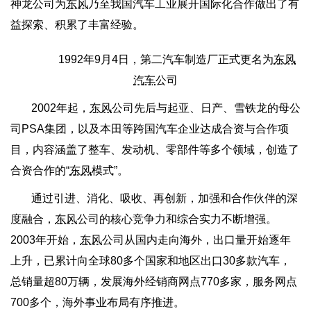
神龙公司为
东风
乃至我国汽车工业展开国际化合作做出了有
益探索、积累了丰富经验。
1992年9月4日，第二汽车制造厂正式更名为
东风
汽车
公司
2002年起，
东风
公司先后与起亚、日产、雪铁龙的母公
司PSA集团，以及本田等跨国汽车企业达成合资与合作项
目，内容涵盖了整车、发动机、零部件等多个领域，创造了
合资合作的“
东风
模式”。
通过引进、消化、吸收、再创新，加强和合作伙伴的深
度融合，
东风
公司的核心竞争力和综合实力不断增强。
2003年开始，
东风
公司从国内走向海外，出口量开始逐年
上升，已累计向全球80多个国家和地区出口30多款汽车，
总销量超80万辆，发展海外经销商网点770多家，服务网点
700多个，海外事业布局有序推进。