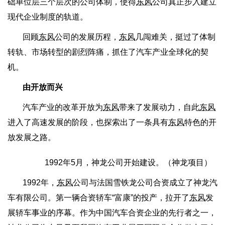
础单位层三个层次的公司体制，使得
东风
公司真正步入建立
现代企业制度的轨道。
回顾
东风
公司的发展历程，
东风
几闯难关，挺过了体制
转轨、市场转型的剧烈阵痛，抓住了汽车产业全球化的契
机。
由开放而兴
汽车产业的改革开放为
东风
带来了发展动力，自此
东风
进入了高速发展的阶段，也探索出了一条具有
东风
特色的开
放发展之路。
1992年5月，神龙公司开始建设。（神龙项目）
1992年，
东风
公司与法国雪铁龙公司合资成立了神龙汽
车有限公司。第一辆合资轿车“富康”的投产，拉开了
东风
发
展轿车事业的序幕。作为中国汽车合资企业的先行者之一，