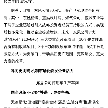
化改革的“急先锋”。
据悉，目前，
东风
公司90%以上资产已实现混合所有
制，其中，
东风
精铸、
东风
设计院、燃气公司、
东风
实业等
下属子企业还通过引入战略投资者或员工持股的方式，实现
股权多元化，推动企业提质增效。未来，
东风
公司计划
以“混+改”（10+8+5）三大类重点改革项目（10个先导性混
合所有制改革项目、8个三项制度改革重点课题、5类中长期
激励方式）为突破口，带动集团更广范围、更深层次、更大
力度的改革。
导向更明确 机制市场化焕发企业活力
东风
公司商用车生产车间
国企改革不仅要“补课”，更要争先。
无论是“处僵治困”“瘦身健体”还是“主辅分离”推进混改，