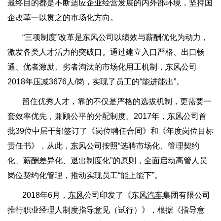
最终目的都是不断适应企业经营发展的内外部环境，坚持国
企改革一以贯之的市场化方向。
“三项制度”改革是
东风
公司以绩效与薪酬优化为动力，
激发各类人才活力的突破口。通过建立入口严格、出口畅
通、优者激励、劣者淘汰的市场化用工机制，
东风
公司
2018年压减3676人/岗，实现了员工的“能进能出”。
留住优秀人才，靠的不仅是严格的选拔机制，更需要一
套效率优先，兼顾公平的分配制度。2017年，
东风
公司首
批39位中层干部签订了《岗位聘任合同》和《年度岗位目标
责任书》，从此，
东风
公司按照“选聘市场化、管理契约
化、薪酬差异化、退出制度化”的原则，全面启动高管人员
岗位契约化管理，推动实现员工“能上能下”。
2018年6月，
东风
公司印发了《
东风汽车
集团有限公司
推行职业经理人制度指导意见（试行）》，根据《指导意