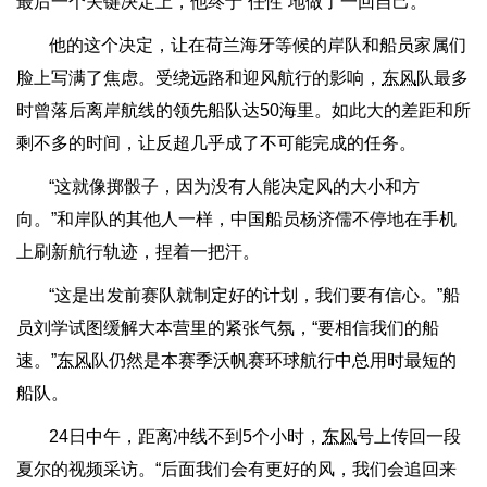
最后一个关键决定上，他终于“任性”地做了一回自己。
他的这个决定，让在荷兰海牙等候的岸队和船员家属们
脸上写满了焦虑。受绕远路和迎风航行的影响，
东风
队最多
时曾落后离岸航线的领先船队达50海里。如此大的差距和所
剩不多的时间，让反超几乎成了不可能完成的任务。
“这就像掷骰子，因为没有人能决定风的大小和方
向。”和岸队的其他人一样，中国船员杨济儒不停地在手机
上刷新航行轨迹，捏着一把汗。
“这是出发前赛队就制定好的计划，我们要有信心。”船
员刘学试图缓解大本营里的紧张气氛，“要相信我们的船
速。”
东风
队仍然是本赛季沃帆赛环球航行中总用时最短的
船队。
24日中午，距离冲线不到5个小时，
东风
号上传回一段
夏尔的视频采访。“后面我们会有更好的风，我们会追回来