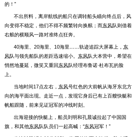
的！”
不出所料，离岸航线的船只在调转船头瞄向终点后，风
向变得不稳定，他们不得不频繁转向换舷；而
东风
队则借着
右舷的横顺风一路对准终点狂奔。
40海里、20海里、10海里……轨迹追踪大屏幕上，
东
风
队与领先船队的差距迅速缩小。
东风
队大本营中，希望在
悄然地蔓延，微笑又重回
东风
队经理布鲁诺·杜布瓦的脸
上。
当地时间17点左右，
东风
号红色的大前帆从海牙东北方
向的海平面出现。走近一点，发现它身后已有上百艘快艇和
帆船跟随，前来见证冠军的冲线时刻。
出海迎接的快艇上，船员刘明和孔晨诚拉起了中国国
旗，和其他
东风
队队员们一起高喊：“
东风
冠军！”