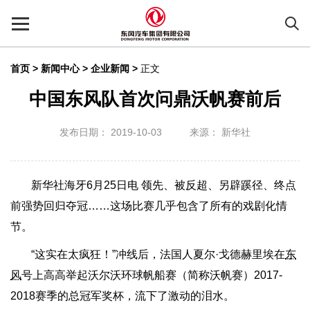
首页
>
新闻中心 >
企业新闻
>
正文
中国东风队首次问鼎沃帆赛前后
发布日期： 2019-10-03
来源： 新华社
新华社海牙6月25日电 领先、被反超、另辟蹊径、终点
前强势回归夺冠……这场比赛几乎包含了所有的戏剧化情
节。
“这实在太疯狂！”冲线后，法国人夏尔·戈德赫里埃在
东
风
号上高高举起沃尔沃环球帆船赛（简称沃帆赛）2017-
2018赛季的总冠军奖杯，流下了激动的泪水。