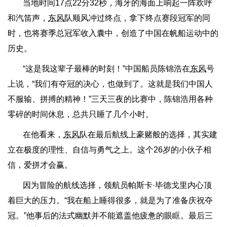
当地时间17点22分32秒，海牙的海面上响起一阵欢呼
和汽笛声，
东风
队顺风冲过终点，拿下终点赛段冠军的同
时，也将赛季总冠军收入囊中，创造了中国在帆船运动中的
历史。
“这是我这辈子最棒的时刻！”中国船员陈锦浩在
东风
号
上说，“我们有夺冠的决心，也做到了。这就是我们中国人
不服输、拼搏的精神！”三天三夜的比赛中，陈锦浩用各种
零碎的时间休息，总共只睡了几个小时。
在他看来，
东风
队在最后航线上豪赌般的选择，其实建
立在极度的理性、自信与勇气之上。这个26岁的小伙子相
信，爱拼才会赢。
因为冒险的航线选择，领航员帕斯卡·毕德戈里内心顶
着巨大的压力。“我在船上睡得很多，就是为了准备庆祝夺
冠。”他事后的法式幽默并不能遮盖他疲惫的眼眶。最后三