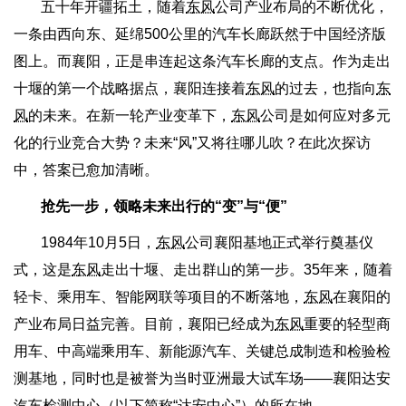
五十年开疆拓土，随着
东风
公司产业布局的不断优化，
一条由西向东、延绵500公里的汽车长廊跃然于中国经济版
图上。而襄阳，正是串连起这条汽车长廊的支点。作为走出
十堰的第一个战略据点，襄阳连接着
东风
的过去，也指向
东
风
的未来。在新一轮产业变革下，
东风
公司是如何应对多元
化的行业竞合大势？未来“风”又将往哪儿吹？在此次探访
中，答案已愈加清晰。
抢先一步，领略未来出行的“变”与“便”
1984年10月5日，
东风
公司襄阳基地正式举行奠基仪
式，这是
东风
走出十堰、走出群山的第一步。35年来，随着
轻卡、乘用车、智能网联等项目的不断落地，
东风
在襄阳的
产业布局日益完善。目前，襄阳已经成为
东风
重要的轻型商
用车、中高端乘用车、新能源汽车、关键总成制造和检验检
测基地，同时也是被誉为当时亚洲最大试车场——襄阳达安
汽车检测中心（以下简称“达安中心”）的所在地。