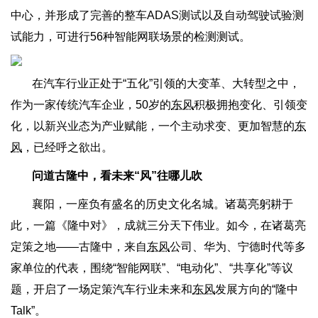
中心，并形成了完善的整车ADAS测试以及自动驾驶试验测
试能力，可进行56种智能网联场景的检测测试。
在汽车行业正处于“五化”引领的大变革、大转型之中，
作为一家传统汽车企业，50岁的
东风
积极拥抱变化、引领变
化，以新兴业态为产业赋能，一个主动求变、更加智慧的
东
风
，已经呼之欲出。
问道古隆中，看未来“风”往哪儿吹
襄阳，一座负有盛名的历史文化名城。诸葛亮躬耕于
此，一篇《隆中对》，成就三分天下伟业。如今，在诸葛亮
定策之地——古隆中，来自
东风
公司、华为、宁德时代等多
家单位的代表，围绕“智能网联”、“电动化”、“共享化”等议
题，开启了一场定策汽车行业未来和
东风
发展方向的“隆中
Talk”。