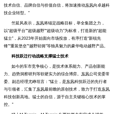
技术自信、品牌自信与价值自信，将加速推动
东风
向卓越科
技企业转型。”
竺延风表示，
东风
将锚定战略目标，举全集团之力，
以“超级平台”“超级越野”“超级动力”为标准，打造新的“超能
猛士”，从2023年开始面向市场投放，有序打造“新锐先
锋”“重装堡垒”“越野轻骑”等独具魅力的豪华电动越野产品。
科技跃迁行动战略支撑猛士技术
如今的车市竞争核心，是技术体系能力、产品创新能
力、趋势洞察研判等软硬实力的综合博弈。
东风
公司党委常
委、副总经理尤峥坦言：“猛士，是
东风
科技跃迁的先行者
与引领者，汇集了
东风
最前瞻的原创技术，致力于打造
东风
科技创新高地。猛士的自信，源于自主关键核心技术的掌
控。”