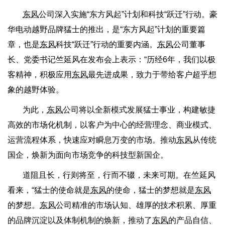
东风
公司深入实施“东方风起”计划和科技“跃迁”行动。豪
华电动越野品牌猛士的推出，是“东方风起”计划的重要篇
章，也是
东风
科技“跃迁”行动的重要内涵。
东风
公司董事
长、党委书记竺延风在发布会上表示：“历经6年，我们以极
客精神，积极应用
东风
最先进成果，致力于带给客户超乎想
象的越野体验。
为此，
东风
公司将以全新模式发展猛士事业，构建敏捷
高效的市场化机制，以客户为中心的经营理念、商业模式、
运营流程体系，快速应对瞬息万变的市场。推动
东风
从传统
国企，焕新为面向市场竞争的科技型新国企。
道阻且长，行则将至，行而不辍，未来可期。在竺延风
看来，“猛士的使命就是
东风
的使命，猛士的梦想就是
东风
的梦想。
东风
公司精准的市场认知、雄厚的技术积累、厚重
的品牌沉淀以及体制机制的焕新，推动了
东风
的产品自信、