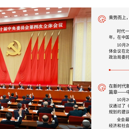
乘势而上
时代一
年，在中
10月
体会议在
政治局委托
在新时代
篇章——
神
10月
议通过了
规划的建
全会
经济和社